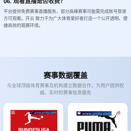
06. 观看直播是否收费？
平台提供免费赛事直播服务，部分高峰赛事可能需完成账号登录
方可观看。开云 致力于为广大体育爱好者打造一个公开透明、便
捷高效的观赛环境。
赛事数据覆盖
与全球顶级体育赛事及机构建立数据合作，为用户提供权
威、实时的赛事信息服务