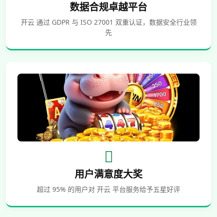
数据合规卓越平台
开云 通过 GDPR 与 ISO 27001 双重认证，数据安全行业领
先
用户满意度大奖
超过 95% 的用户对 开云 平台服务给予五星好评