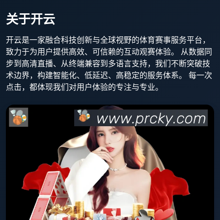
关于开云
开云是一家融合科技创新与全球视野的体育赛事服务平台，
致力于为用户提供高效、可信赖的互动观赛体验。 从数据同
步到高清直播、从终端兼容到多语言支持，我们不断突破技
术边界，构建智能化、低延迟、高稳定的服务体系。 每一次
点击，都体现我们对用户体验的专注与专业。