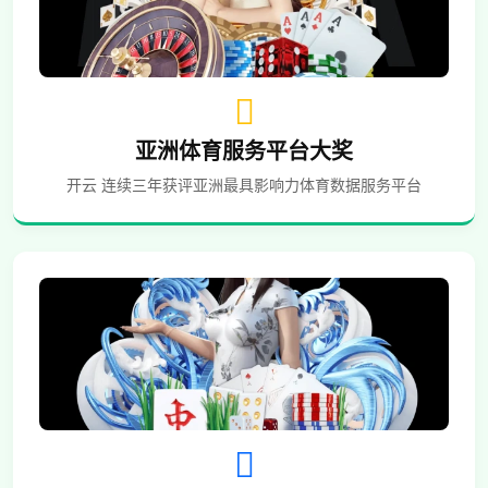
亚洲体育服务平台大奖
开云 连续三年获评亚洲最具影响力体育数据服务平台