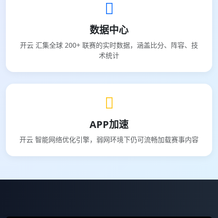
数据中心
开云 汇集全球 200+ 联赛的实时数据，涵盖比分、阵容、技
术统计
APP加速
开云 智能网络优化引擎，弱网环境下仍可流畅加载赛事内容