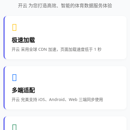
开云 为您打造高效、智能的体育数据服务体验
极速加载
开云 采用全球 CDN 加速，页面加载速度低于 1 秒
多端适配
开云 完美支持 iOS、Android、Web 三端同步使用