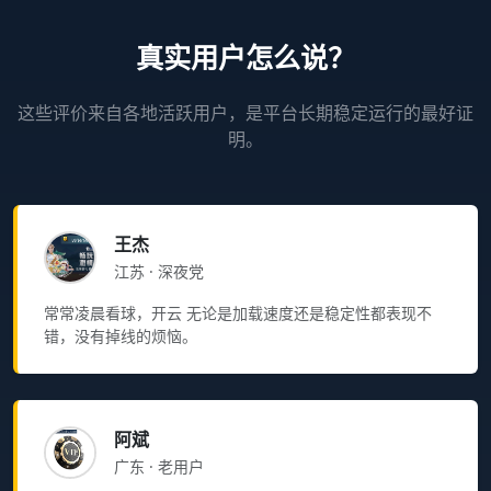
真实用户怎么说？
这些评价来自各地活跃用户，是平台长期稳定运行的最好证
明。
王杰
江苏 · 深夜党
常常凌晨看球，开云 无论是加载速度还是稳定性都表现不
错，没有掉线的烦恼。
阿斌
广东 · 老用户